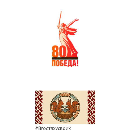
#Вгостяхусвоих