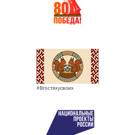
#Вгостяхусвоих