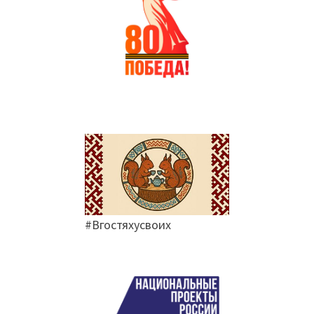
#Вгостяхусвоих