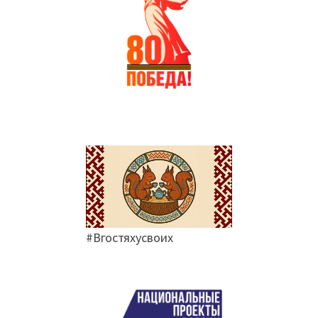
#Вгостяхусвоих