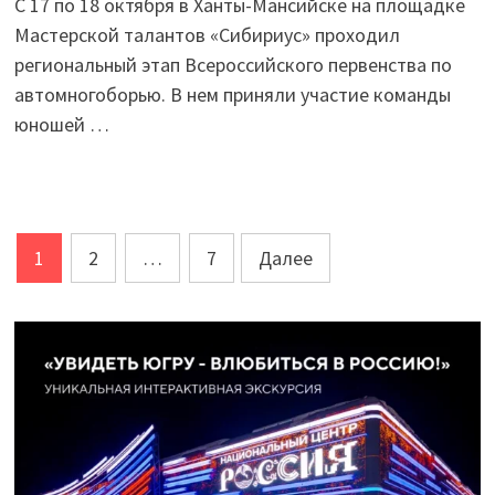
С 17 по 18 октября в Ханты-Мансийске на площадке
Мастерской талантов «Сибириус» проходил
региональный этап Всероссийского первенства по
автомногоборью. В нем приняли участие команды
юношей …
Пагинация
1
2
…
7
Далее
записей