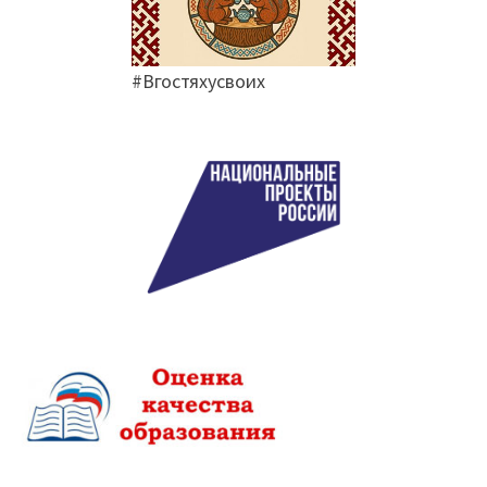
#Вгостяхусвоих