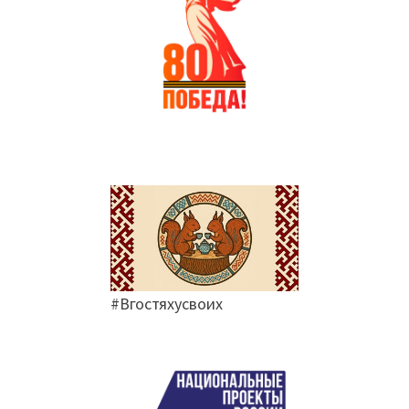
#Вгостяхусвоих