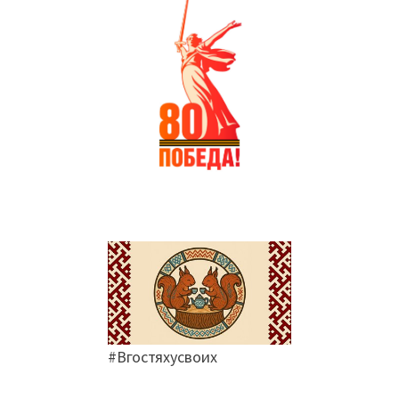
#Вгостяхусвоих