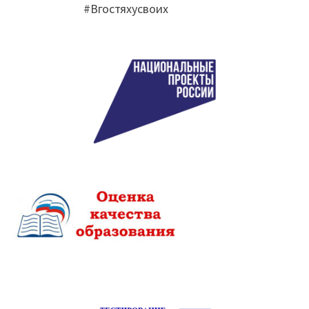
#Вгостяхусвоих