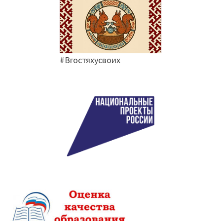
#Вгостяхусвоих