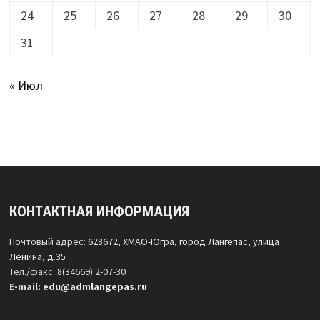
24
25
26
27
28
29
30
31
« Июл
КОНТАКТНАЯ ИНФОРМАЦИЯ
Почтовый адрес:
628672, ХМАО-Югра, город Лангепас, улица
Ленина, д.35
Тел./факс: 8(34669) 2-07-30
Е-mail:
edu@admlangepas.ru