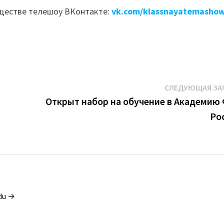
бществе телешоу ВКонтакте:
vk.com/klassnayatemasho
СЛЕДУЮЩАЯ ЗА
Открыт набор на обучение в Академию
Ро
du →