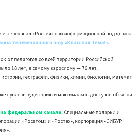
 и телеканал «Россия» при информационной поддержк
езона телевизионного шоу «Классная Тема!».
вок от педагогов со всей территории Российской
ло 18 лет, а самому взрослому — 76 лет.
 истории, географии, физики, химии, биологии, математ
ожет увлечь аудиторию и максимально доступно объясн
у на федеральном канале.
Специальные подарки и
рпорации «Росатом» и «Ростех», корпорация «СИБУР
рия».