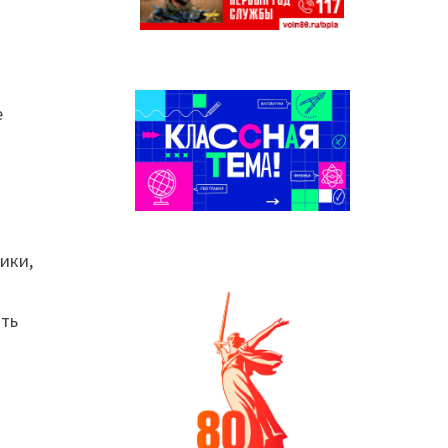
е
ики,
ить