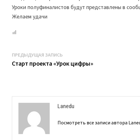
Уроки полуфиналистов будут представлены в соо
Желаем удачи
Навигация
Предыдущая
ПРЕДЫДУЩАЯ ЗАПИСЬ
запись:
Старт проекта «Урок цифры»
по
записям
Lanedu
Посмотреть все записи автора Lane