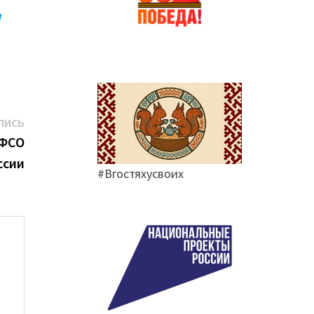
w
Следующая
ПИСЬ
запись:
 ФСО
ссии
#Вгостяхусвоих