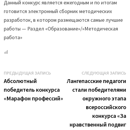
Данный конкурс является ежегодным и по итогам
готовится электронный сборник методических
разработок, в котором размещаются самые лучшие
работы — Раздел «Образование»/»Методическая
работа»
Навигация
Предыдущая
С
ПРЕДЫДУЩАЯ ЗАПИСЬ
СЛЕДУЮЩАЯ ЗАПИСЬ
запись:
з
Абсолютный
Лангепасские педагоги
по
победитель конкурса
стали победителями
записям
«Марафон профессий»
окружного этапа
всероссийского
конкурса «За
нравственный подвиг