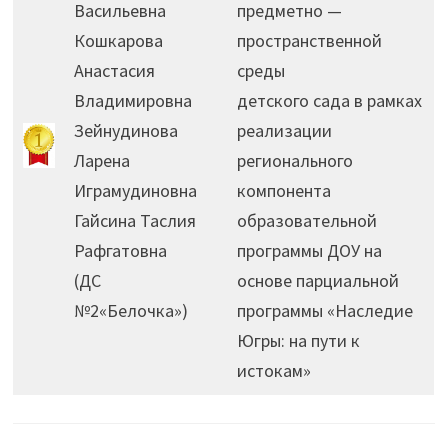
Васильевна
предметно —
Кошкарова
пространственной
Анастасия
среды
Владимировна
детского сада в рамках
Зейнудинова
реализации
Ларена
регионального
Играмудиновна
компонента
Гайсина Таслия
образовательной
Рафгатовна
программы ДОУ на
(ДС
основе парциальной
№2«Белочка»)
программы «Наследие
Югры: на пути к
истокам»