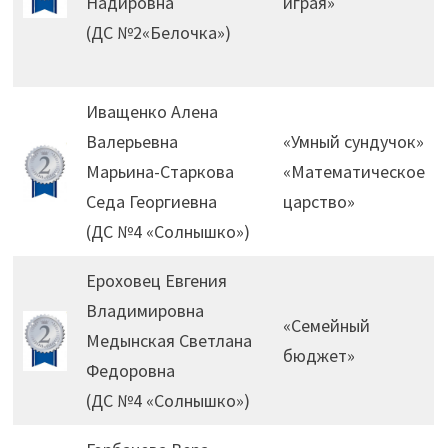
Надировна
играя»
(ДС №2«Белочка»)
Иващенко Алена
Валерьевна
«Умный сундучок»
Марьина-Старкова
«Математическое
Седа Георгиевна
царство»
(ДС №4 «Солнышко»)
Ероховец Евгения
Владимировна
«Семейный
Медынская Светлана
бюджет»
Федоровна
(ДС №4 «Солнышко»)