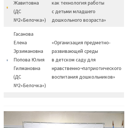
Жавитовна
как технология работы
(ДС
с детьми младшего
№2«Белочка»)
дошкольного возраста»
Гасанова
Елена
«Организация предметно-
Эрзимановна
развивающей среды
Попова Юлия
в детском саду для
Гилмановна
нравственно¬патриотического
(ДС
воспитания дошкольников»
№2«Белочка»)