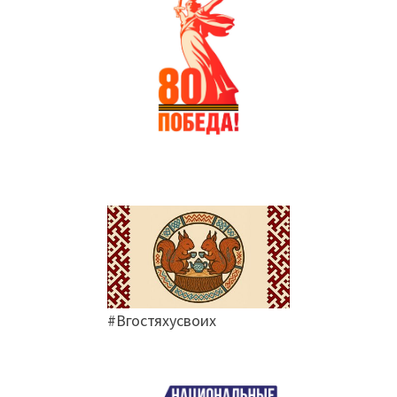
#Вгостяхусвоих