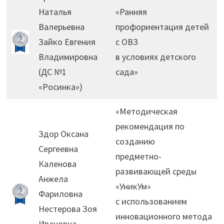
Наталья
«Ранняя
Валерьевна
профориентация детей
Зайко Евгения
с ОВЗ
Владимировна
в условиях детского
(ДС №1
сада»
«Росинка»)
«Методическая
рекомендация по
Здор Оксана
созданию
Сергеевна
предметно-
Каленова
развивающей среды
Анжела
«УникУм»
Фариловна
с использованием
Нестерова Зоя
инновационного метода
Ивановна