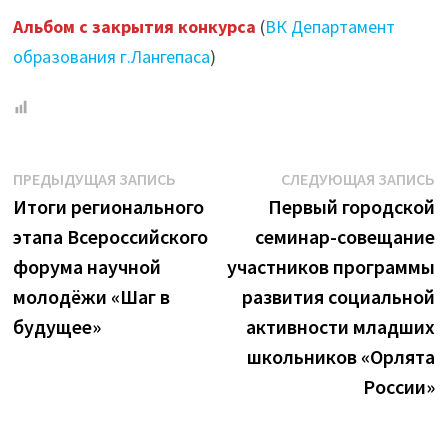
Альбом с закрытия конкурса
(
ВК Департамент
образования г.Лангепаса
)
Навигация
Предыдущая
С
ПРЕДЫДУЩАЯ ЗАПИСЬ
СЛЕДУЮЩАЯ ЗАПИСЬ
запись:
з
Итоги регионального
Первый городской
по
этапа Всероссийского
семинар-совещание
записям
форума научной
участников программы
молодёжи «Шаг в
развития социальной
будущее»
активности младших
школьников «Орлята
России»