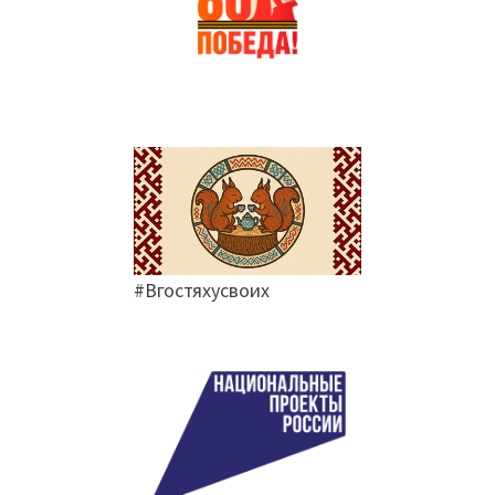
#Вгостяхусвоих