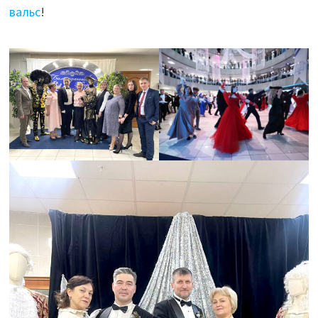
вальс
!