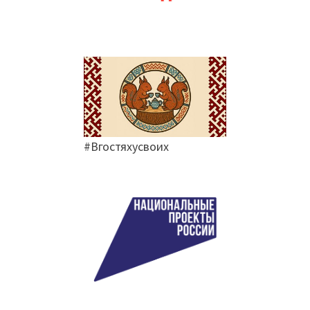
#Вгостяхусвоих