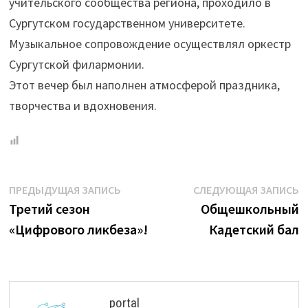
учительского сообщества региона, проходило в
Сургутском государственном университете.
Музыкальное сопровождение осуществлял оркестр
Сургутской филармонии.
Этот вечер был наполнен атмосферой праздника,
творчества и вдохновения.
Навигация
Предыдущая
С
ПРЕДЫДУЩАЯ ЗАПИСЬ
СЛЕДУЮЩАЯ ЗАПИСЬ
запись:
з
Третий сезон
Общешкольный
по
«Цифрового ликбеза»!
Кадетский бал
записям
portal