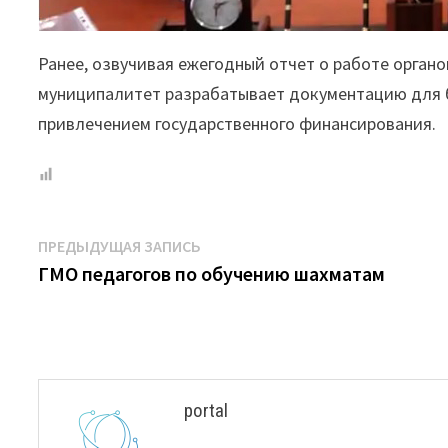
Ранее, озвучивая ежегодный отчет о работе органо
муниципалитет разрабатывает документацию для 
привлечением государственного финансирования.
Навигация
Предыдущая
ПРЕДЫДУЩАЯ ЗАПИСЬ
запись:
ГМО педагогов по обучению шахматам
по
записям
portal