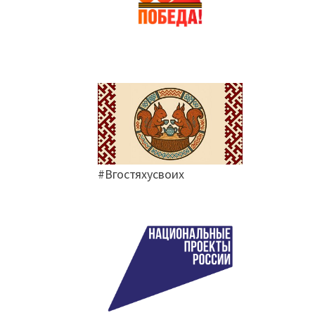
#Вгостяхусвоих