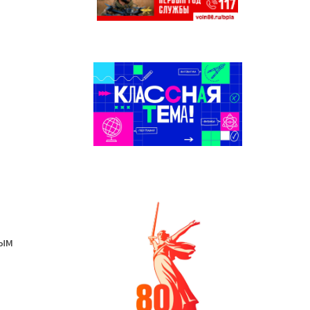
ы
ным