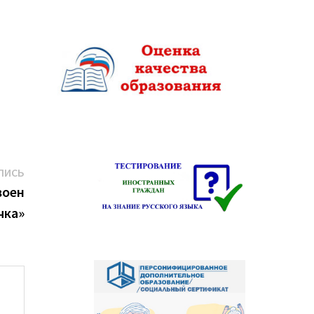
Следующая
ПИСЬ
запись:
воен
чка»