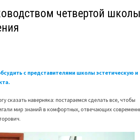
уководством четвертой школ
ения
 обсудить с представителями школы эстетическую и
кта.
огу сказать наверняка: постараемся сделать все, чтобы
тигали мир знаний в комфортных, отвечающих современ
торович.