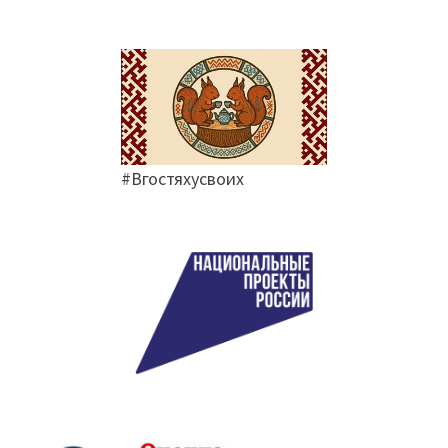
#Вгостяхусвоих