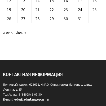
12
13
14
15
16
17
18
19
20
21
22
23
24
25
26
27
28
29
30
31
« Апр
Июн »
КОНТАКТНАЯ ИНФОРМАЦИЯ
Почтовый адрес:
628672, ХМАО-Югра, город Лангепас, улица
Ленина, д.35
Тел./факс: 8(34669) 2-07-30
Е-mail:
edu@admlangepas.ru