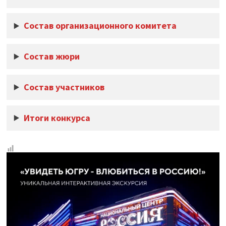
Состав организационного комитета
Состав
жюри
Состав участников
Итоги конкурса