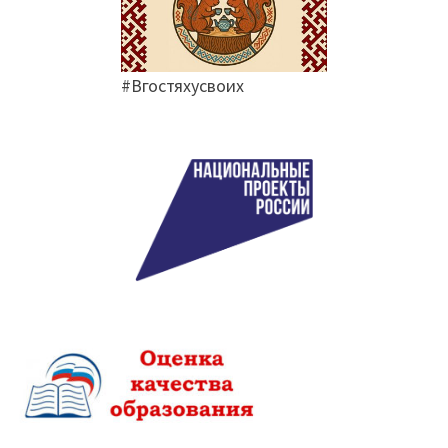
#Вгостяхусвоих