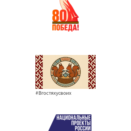
#Вгостяхусвоих