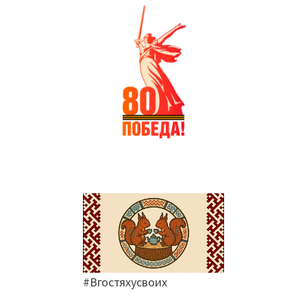
#Вгостяхусвоих