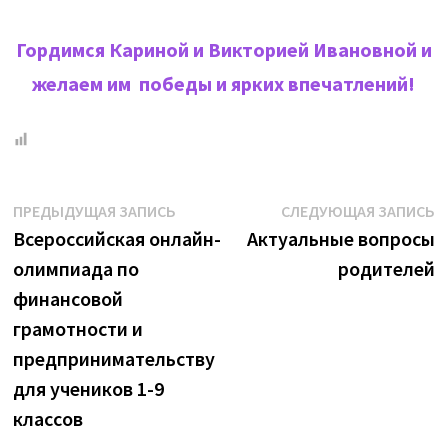
Гордимся Кариной и Викторией Ивановной и
желаем им победы и ярких впечатлений!
Навигация
Предыдущая
С
ПРЕДЫДУЩАЯ ЗАПИСЬ
СЛЕДУЮЩАЯ ЗАПИСЬ
запись:
з
Всероссийская онлайн-
Актуальные вопросы
по
олимпиада по
родителей
записям
финансовой
грамотности и
предпринимательству
для учеников 1-9
классов