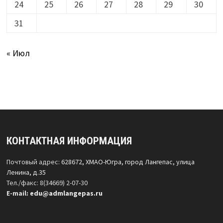
24
25
26
27
28
29
30
31
« Июл
КОНТАКТНАЯ ИНФОРМАЦИЯ
Почтовый адрес:
628672, ХМАО-Югра, город Лангепас, улица
Ленина, д.35
Тел./факс: 8(34669) 2-07-30
Е-mail:
edu@admlangepas.ru