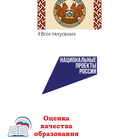
#Вгостяхусвоих