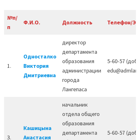
№п/
Ф.И.О.
Должность
Телефон/Эл
п
директор
департамента
Односталко
образования
5-60-57 (доб.
1.
Виктория
администрации
edu@admlang
Дмитриевна
города
Лангепаса
начальник
отдела общего
образования
Кашицына
департамента
5-60-57 (доб.
3.
Анастасия