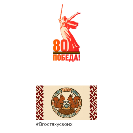
#Вгостяхусвоих