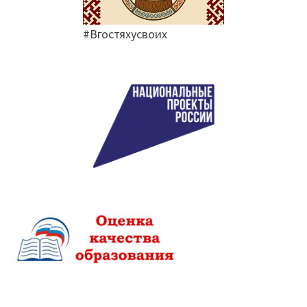
#Вгостяхусвоих