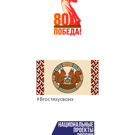
#Вгостяхусвоих