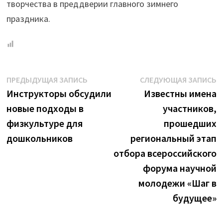
творчества в преддверии главного зимнего
праздника.
Навигация
Предыдущая
С
ПРЕДЫДУЩАЯ ЗАПИСЬ
СЛЕДУЮЩАЯ ЗАПИСЬ
запись:
з
Инструкторы обсудили
Известны имена
по
новые подходы в
участников,
записям
физкультуре для
прошедших
дошкольников
региональный этап
отбора всероссийского
форума научной
молодежи «Шаг в
будущее»