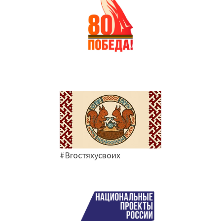
#Вгостяхусвоих