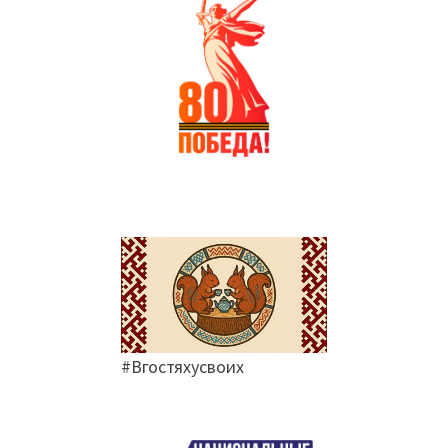
#Вгостяхусвоих