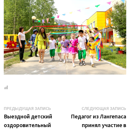
Навигация
Предыдущая
С
ПРЕДЫДУЩАЯ ЗАПИСЬ
СЛЕДУЮЩАЯ ЗАПИСЬ
запись:
з
Выездной детский
Педагог из Лангепаса
по
оздоровительный
принял участие в